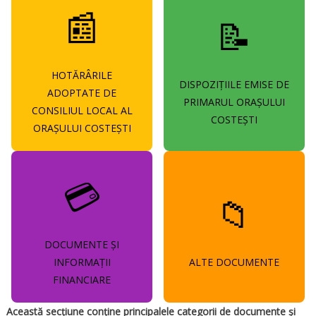
📰
📝
HOTĂRÂRILE
DISPOZIȚIILE EMISE DE
ADOPTATE DE
PRIMARUL ORAȘULUI
CONSILIUL LOCAL AL
COSTEȘTI
ORAȘULUI COSTEȘTI
💳
📁
DOCUMENTE ȘI
INFORMAȚII
ALTE DOCUMENTE
FINANCIARE
Această secțiune conține principalele categorii de documente și