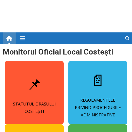
Skip
Monitorul Oficial Local
UAT Costești
to
content
Monitorul Oficial Local Costești
📄
📌
REGULAMENTELE
STATUTUL ORAȘULUI
PRIVIND PROCEDURILE
COSTEȘTI
ADMINISTRATIVE