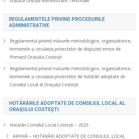
Statutul Unității Administrativ Teritoriale
REGULAMENTELE PRIVIND PROCEDURILE
ADMINISTRATIVE
Regulamentul privind măsurile metodologice, organizatorice,
termenele și circulația proiectelor de dispoziții emise de
Primarul Orașului Costești
Regulamentul privind măsurile metodologice, organizatorice,
termenele și circulația proiectelor de hotărâri adoptate de
Consiliul Local al Orașului Costești
HOTĂRÂRILE ADOPTATE DE CONSILIUL LOCAL AL
ORAȘULUI COSTEȘTI
Hotărâri Consiliul Local Costești – 2025
ARHIVĂ – HOTĂRÂRI ADOPTATE DE CONSILIUL LOCAL