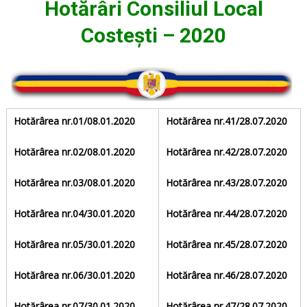
Hotărâri Consiliul Local
Consil
Local
Costești – 2020
Costeș
–
2020
Hotărârea nr.01/08.01.2020
Hotărârea nr.41/28.07.2020
Hotărârea nr.02/08.01.2020
Hotărârea nr.42/28.07.2020
Hotărârea nr.03/08.01.2020
Hotărârea nr.43/28.07.2020
Hotărârea nr.04/30.01.2020
Hotărârea nr.44/28.07.2020
Hotărârea nr.05/30.01.2020
Hotărârea nr.45/28.07.2020
Hotărârea nr.06/30.01.2020
Hotărârea nr.46/28.07.2020
Hotărârea nr.07/30.01.2020
Hotărârea nr.47/28.07.2020