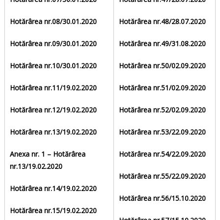
Hotărârea nr.08/30.01.2020
Hotărârea nr.48/28.07.2020
Hotărârea nr.09/30.01.2020
Hotărârea nr.49/31.08.2020
Hotărârea nr.10/30.01.2020
Hotărârea nr.50/02.09.2020
Hotărârea nr.11/19.02.2020
Hotărârea nr.51/02.09.2020
Hotărârea nr.12/19.02.2020
Hotărârea nr.52/02.09.2020
Hotărârea nr.13/19.02.2020
Hotărârea nr.53/22.09.2020
Anexa nr. 1 – Hotărârea
Hotărârea nr.54/22.09.2020
nr.13/19.02.2020
Hotărârea nr.55/22.09.2020
Hotărârea nr.14/19.02.2020
Hotărârea nr.56/15.10.2020
Hotărârea nr.15/19.02.2020