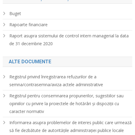
Buget
Rapoarte financiare
Raport asupra sistemului de control intern managerial la data
de 31 decembrie 2020
ALTE DOCUMENTE
Registrul privind înregistrarea refuzurilor de a
semna/contrasemna/aviza actele administrative
Registrul pentru consemnarea propunerilor, sugestiilor sau
opiniilor cu privire la proiectele de hotărâri și dispoziții cu
caracter normativ
Informarea asupra problemelor de interes public care urmează
să fie dezbătute de autoritățile administrației publice locale