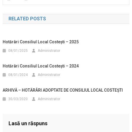
RELATED POSTS
Hotărâri Consiliul Local Costești – 2025
08/01/2025
Administrator
Hotărâri Consiliul Local Costești – 2024
08/01/2024
Administrator
ARHIVĂ – HOTĂRÂRI ADOPTATE DE CONSILIUL LOCAL COSTEȘTI
30/03/2020
Administrator
Lasă un răspuns