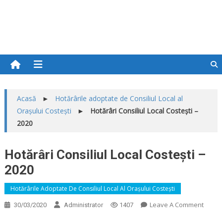
Skip
Monitorul Oficial Local
UAT Costești
to
content
Acasă
►
Hotărârile adoptate de Consiliul Local al
Orașului Costești
►
Hotărâri Consiliul Local Costești –
2020
Hotărâri Consiliul Local Costești –
2020
Hotărârile Adoptate De Consiliul Local Al Orașului Costești
On
Leave A Comment
30/03/2020
Administrator
1407
Hotărâ