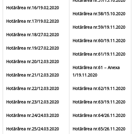
Hotărârea nr.57/15.10.2020
Hotărârea nr.16/19.02.2020
Hotărârea nr.58/15.10.2020
Hotărârea nr.17/19.02.2020
Hotărârea nr.59/19.11.2020
Hotărârea nr.18/27.02.2020
Hotărârea nr.60/19.11.2020
Hotărârea nr.19/27.02.2020
Hotărârea nr.61/19.11.2020
Hotărârea nr.20/12.03.2020
Hotărârea nr.61 – Anexa
Hotărârea nr.21/12.03.2020
1/19.11.2020
Hotărârea nr.22/12.03.2020
Hotărârea nr.62/19.11.2020
Hotărârea nr.23/12.03.2020
Hotărârea nr.63/19.11.2020
Hotărârea nr.24/24.03.2020
Hotărârea nr.64/26.11.2020
Hotărârea nr.25/24.03.2020
Hotărârea nr.65/26.11.2020